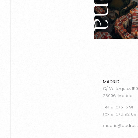
MADRID
C/ Velázquez, 15
28006 Madrid
Tel. 91 575 15 91
Fax 91 576 92 89
madrid@pedrosa