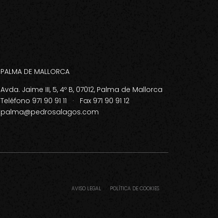
PALMA DE MALLORCA
Avda. Jaime III, 5, 4º B, 07012, Palma de Mallorca
Teléfono 971 90 91 11 · Fax 971 90 91 12
palma@pedrosalagos.com
AVISO LEGAL
POLÍTICA DE COOKIES